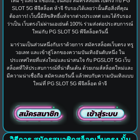
ใหม่ ๆ และน่าเชื่อถือ, งั้นลอง สมัครสล็อตเว็บตรง กับ PG
SLOT 5G พีจีสล็อต ห้าจี รับรองได้เลยว่านั้นคือสิ่งที่คุณ
ต้องการ! เว็บนี้มีลิขสิทธิ์แท้จากต่างประเทศ และได้รับรอง
ว่าเป็น เว็บตรงไม่ผ่านเอเย่นต์ 100% ร่วมส่งต่อประสบการณ์
ใหม่กับ PG SLOT 5G พีจีสล็อตวันนี้
มาร่วมเป็นส่วนหนึ่งกับเราด้วยการ สมัครสล็อตเว็บตรง ทรู
วอเลท และเข้าสู่โลกของความบันเทิงอันดับหนึ่ง ใน
ประเทศไทยที่แห่งใหม่และน่าสนใจ กับ PGSLOT 5G เว็บ
สล็อตที่ให้ประสบการณ์ที่น่าตื่นเต้น ด้วยเกมส์สล็อตใหม่และ
มีความน่าเชื่อถือ สมัครเลยวันนี้ แล้วพบกับความบันเทิงแบบ
ใหม่ที่ PG SLOT 5G พีจีสล็อต ห้าจี
วิธีการ สมัครสมาชิกสล็อตเว็บตรง นั้น