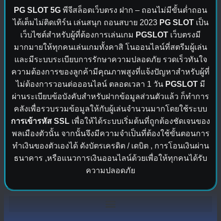
PG SLOT 5G
พีจีสล็อตเว็บตรง ฝาก – ถอนไม่มีขั้นต่ำถอน
ได้เต็มไม่ติดเทิร์น เล่นสนุก ถอนสบาย 2023
PG SLOT
เป็น
เว็บไซต์สำหรับผู้ที่ต้องการเล่นเกม
PGSLOT
เว็บตรงมี
มากมายให้ทุกคนเล่นเกมทั้งคาสิ โนออนไลน์ที่สตรีมผู้เล่น
และมีระบบระเบียบการรักษาความปลอดภัย รวดเร็วทันใจ
ความต้องการของลูกค้ามีคุณภาพสูงที่แจ้งปัญหาสำหรับผู้ที่
ไม่ต้องการวอนต่อออนไลน์ ตลอดเวลา 1 วัน
PGSLOT
มี
ผ่านระเบียบข้อบังคับสำหรับฝากข้อมูลส่วนตัวแล้ว ก็ทำการ
คลังเพื่อรวบรวมข้อมูลให้กับผู้เล่นจำนวนมากโดยใช้ระบบ
การเข้ารหัส SSL
เพื่อให้ได้ระบบเริ่มต้นที่ถูกต้องชัดเจนของ
พลเมืองตัวนั้น จากนั้นจึงมีความจำเป็นที่ต้องใช้ขั้นตอนการ
ทำเงินของตัวเองได้ ดังบัตรเครดิต / เดบิต , การโอนเงินผ่าน
ธนาคาร ,หรือแนวการเงินออนไลน์ด้วยเพื่อให้ทุกคนได้รับ
ความปลอดภัย