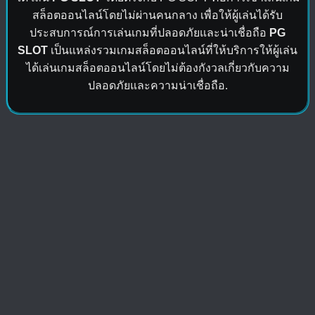
สล็อตออนไลน์โดยไม่ผ่านคนกลาง เพื่อให้ผู้เล่นได้รับ
ประสบการณ์การเล่นเกมที่ปลอดภัยและน่าเชื่อถือ
PG
SLOT
เป็นแหล่งรวมเกมสล็อตออนไลน์ที่ให้บริการให้ผู้เล่น
ได้เล่นเกมสล็อตออนไลน์โดยไม่ต้องกังวลเกี่ยวกับความ
ปลอดภัยและความน่าเชื่อถือ.