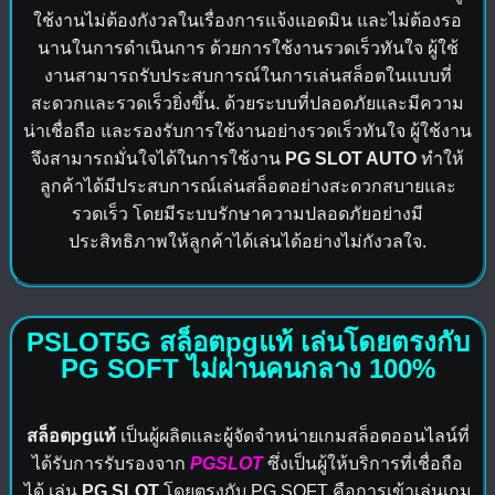
ใช้งานไม่ต้องกังวลในเรื่องการแจ้งแอดมิน และไม่ต้องรอ
นานในการดำเนินการ ด้วยการใช้งานรวดเร็วทันใจ ผู้ใช้
งานสามารถรับประสบการณ์ในการเล่นสล็อตในแบบที่
สะดวกและรวดเร็วยิ่งขึ้น. ด้วยระบบที่ปลอดภัยและมีความ
น่าเชื่อถือ และรองรับการใช้งานอย่างรวดเร็วทันใจ ผู้ใช้งาน
จึงสามารถมั่นใจได้ในการใช้งาน
PG SLOT AUTO
ทำให้
ลูกค้าได้มีประสบการณ์เล่นสล็อตอย่างสะดวกสบายและ
รวดเร็ว โดยมีระบบรักษาความปลอดภัยอย่างมี
ประสิทธิภาพให้ลูกค้าได้เล่นได้อย่างไม่กังวลใจ.
PSLOT5G สล็อตpgแท้ เล่นโดยตรงกับ
PG SOFT ไม่ผ่านคนกลาง 100%
สล็อตpgแท้
เป็นผู้ผลิตและผู้จัดจำหน่ายเกมสล็อตออนไลน์ที่
ได้รับการรับรองจาก
PGSLOT
ซึ่งเป็นผู้ให้บริการที่เชื่อถือ
ได้ เล่น
PG SLOT
โดยตรงกับ PG SOFT คือการเข้าเล่นเกม