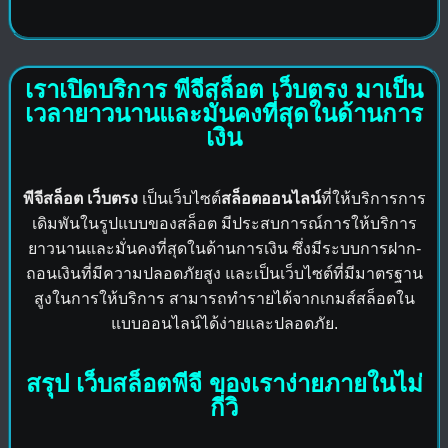
เราเปิดบริการ พีจีสล็อต เว็บตรง มาเป็น
เวลายาวนานและมั่นคงที่สุดในด้านการ
เงิน
พีจีสล็อต เว็บตรง
เป็นเว็บไซต์
สล็อตออนไลน์
ที่ให้บริการการ
เดิมพันในรูปแบบของสล็อต มีประสบการณ์การให้บริการ
ยาวนานและมั่นคงที่สุดในด้านการเงิน ซึ่งมีระบบการฝาก-
ถอนเงินที่มีความปลอดภัยสูง และเป็นเว็บไซต์ที่มีมาตรฐาน
สูงในการให้บริการ สามารถทำรายได้จากเกมส์สล็อตใน
แบบออนไลน์ได้ง่ายและปลอดภัย.
สรุป เว็บสล็อตพีจี ของเราง่ายภายในไม่
กี่วิ