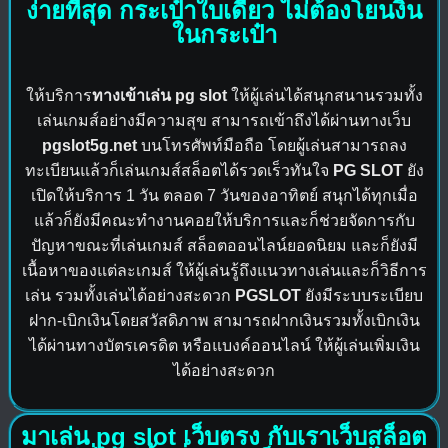
ง่ายที่สุด กระเป๋าใบเดี่ยว ไม่ต้องโยนงิน
ในกระเป๋า
ให้บริการ
ทางเข้าเล่น pg slot
ให้ผู้เล่นได้สนุกสนานรวมทั้ง
เล่นเกมส์อย่างมีความสุข สามารถเข้าถึงได้ผ่านทางเว็บ
pgslot5g.net
บนโทรศัพท์มือถือ โดยผู้เล่นสามารถลง
ทะเบียนแล้วก็เล่นเกมส์สล็อตได้รวดเร็วทันใจ
PG SLOT
ยัง
เปิดให้บริการ 1 วัน ตลอด 7 วันของอาทิตย์ สนุกได้ทุกเมื่อ
แล้วก็ยังมีคณะทำงานคอยให้บริการและก็ช่วยจัดการกับ
ปัญหาขณะที่เล่นเกมส์ สล็อตออนไลน์ยอดนิยม และก็ยังมี
เนื้อหาของแต่ละเกมส์ ให้ผู้เล่นรู้ถึงแนวทางเล่นและก็วิธีการ
เล่น รวมทั้งเล่นได้อย่างสะดวก
PGSLOT
ยังมีระบบระเบียบ
ฝาก-เบิกเงินโดยสวัสดิภาพ สามารถฝากเงินรวมทั้งเบิกเงิน
ได้ผ่านทางบัตรเครดิต หรือแบงค์ออนไลน์ ให้ผู้เล่นเพิ่มเงิน
ได้อย่างสะดวก
มาเล่น pg slot เว็บตรง กับเราเว็บสล็อต