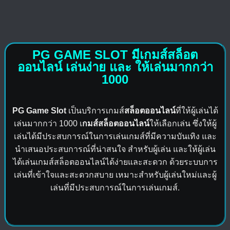
PG GAME SLOT มีเกมส์สล็อต
ออนไลน์ เล่นง่าย และ ให้เล่นมากกว่า
1000
PG Game Slot
เป็นบริการเกมส์
สล็อตออนไลน์
ที่ให้ผู้เล่นได้
เล่นมากกว่า 1000 เ
กมส์สล็อตออนไลน์
ให้เลือกเล่น ซึ่งให้ผู้
เล่นได้มีประสบการณ์ในการเล่นเกมส์ที่มีความบันเทิง และ
นำเสนอประสบการณ์ที่น่าสนใจ สำหรับผู้เล่น และให้ผู้เล่น
ได้เล่นเกมส์สล็อตออนไลน์ได้ง่ายและสะดวก ด้วยระบบการ
เล่นที่เข้าใจและสะดวกสบาย เหมาะสำหรับผู้เล่นใหม่และผู้
เล่นที่มีประสบการณ์ในการเล่นเกมส์.