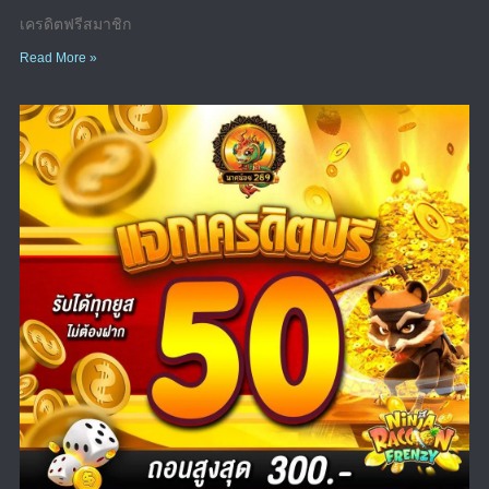
เครดิตฟรีสมาชิก
Read More »