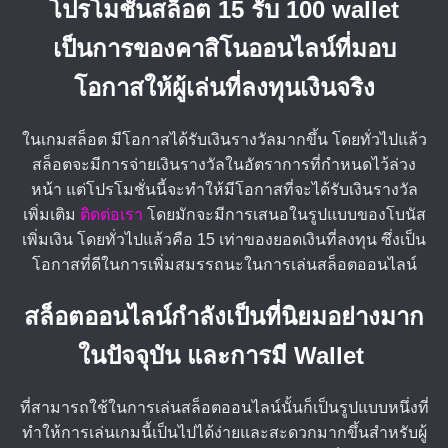
โปรโมชั่นสล็อต 15 รับ 100 wallet
เป็นการของคาสิโนออนไลน์ที่มอบ
โอกาสให้ผู้เล่นที่ลงทุนเงินจริง
ในเกมสล็อต มีโอกาสได้รับเงินรางวัลมากขึ้น โดยทั่วไปแล้ว
สล็อตจะมีการจ่ายเงินรางวัลในอัตราการที่กำหนดไว้ล่วง
หน้า แต่โปรโมชั่นนี้จะทำให้มีโอกาสที่จะได้รับเงินรางวัล
เพิ่มเติม
ติดต่อเรา
โดยมักจะมีการเสนอในรูปแบบของโบนัส
เพิ่มเงิน โดยทั่วไปแล้วคือ 15 เท่าของยอดเงินที่ลงทุน ซึ่งเป็น
โอกาสที่ดีในการเพิ่มสมรรถนะในการเล่นสล็อตออนไลน์
สล็อตออนไลน์กำลังเป็นที่นิยมอย่างมาก
ในปัจจุบัน และการมี Wallet
ที่สามารถใช้ในการเล่นสล็อตออนไลน์นั้นก็เป็นรูปแบบหนึ่งที่
ทำให้การเล่นเกมนี้เป็นไปได้ง่ายและสะดวกมากขึ้นสำหรับผู้