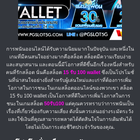
การพนันออนไลน์ได้รับความนิยมมากในปัจจุบัน และหนึ่งใน
เกมที่มีคนสนใจอย่างมากคือสล็อต สล็อตมีความเรียบง่าย
และสนุกสนาน และตอนนี้มีโอกาสที่ดีขึ้นอีกเรื่องหนึ่งสำหรับ
คนที่รักสล็อต นั่นคือสล็อต
15 รับ 100 wallet
ซึ่งเป็นโปรโมชั่
นที่น่าสนใจอย่างยิ่งสำหรับผู้เล่นใหม่และเก่าที่ต้องการเพิ่ม
โอกาสในการชนะในเกมสล็อตออนไลน์ของพวกเขา สล็อต
15 รับ 100 wallet เป็นโอกาสที่ดีในการเพิ่มโอกาสในการ
ชนะในเกมสล็อต
50รับ100
แต่คุณควรทราบว่าการพนันเป็น
เรื่องที่เกี่ยวข้องกับความเสี่ยง ดังนั้นควรเล่นอย่างระมัดระวัง
และใช้เงินที่คุณสามารถพลาดได้ตัดสินใจในการเดิมพันได้
โดยไม่เป็นภาระต่อชีวิตประจำวันของคุณ.