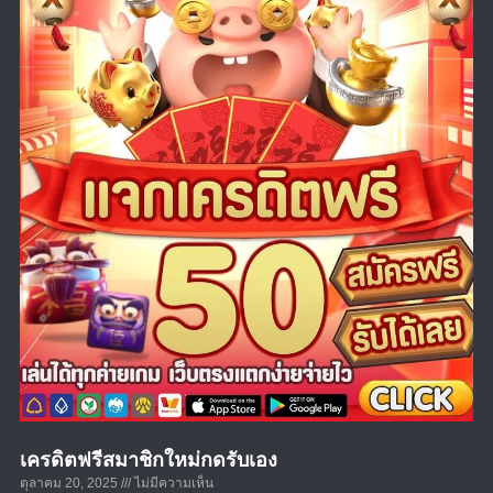
เครดิตฟรีสมาชิกใหม่กดรับเอง
ตุลาคม 20, 2025
ไม่มีความเห็น