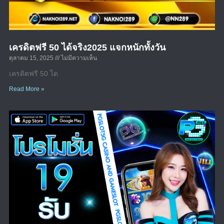
เครดิตฟรี 50 ได้จริง2025 แจกหนักทั้งวัน
ตุลาคม 15, 2025
ไม่มีความเห็น
เครดิตฟรี 50 ได
Read More »