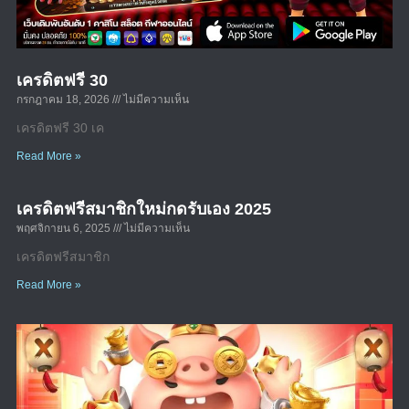
เครดิตฟรี 30
กรกฎาคม 18, 2026
ไม่มีความเห็น
เครดิตฟรี 30 เค
Read More »
เครดิตฟรีสมาชิกใหม่กดรับเอง 2025
พฤศจิกายน 6, 2025
ไม่มีความเห็น
เครดิตฟรีสมาชิก
Read More »