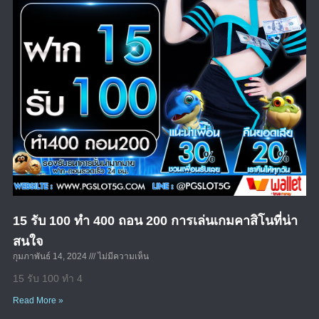
15 รับ 100 ทำ 400 ถอน 200 การเล่นเกมคาสิโนที่น่า
สนใจ
กุมภาพันธ์ 14, 2024
ไม่มีความเห็น
15 รับ 100 ทำ 4
Read More »