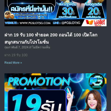
ฝาก 19 รับ 100 ทำยอด 200 ถอนได้ 100 เปิดโลก
สนุกสนานกับโปรโมชั่น
กุมภาพันธ์ 7, 2024
ไม่มีความเห็น
ฝาก 19 รับ 100
Read More »