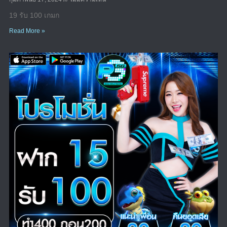
19 รับ 100 เกมก
Read More »