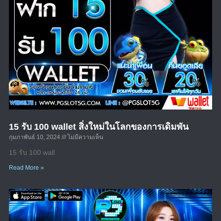
15 รับ 100 wallet สิ่งใหม่ในโลกของการเดิมพัน
กุมภาพันธ์ 10, 2024
ไม่มีความเห็น
15 รับ 100 wall
Read More »