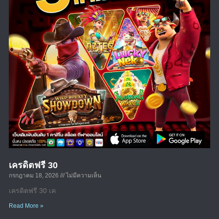
เครดิตฟรี 30
กรกฎาคม 18, 2026
ไม่มีความเห็น
เครดิตฟรี 30 เค
Read More »