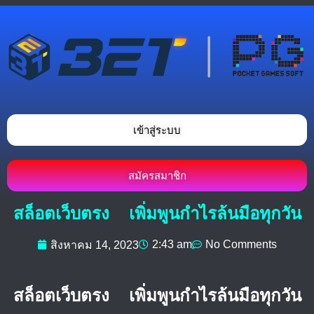
เข้าสู่ระบบ
สมัครสมาชิก
สล็อตเว็บตรง เพิ่มพูนกำไรล้นมือทุกวัน
2:43 am
No Comments
สิงหาคม 14, 2023
สล็อตเว็บตรง เพิ่มพูนกำไรล้นมือทุกวัน