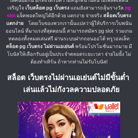
เลิศนิยมกัน อีกทั้งได้รับความสนุกสนานสนามเพลิดเพลิน
เจริญใจ
เว็บสล็อต pg เว็บตรง
แถมยังสามารถลุ้นรางวัล
pg
slot
แจ็คพอตใหญ่ได้อีกด้วย แตกง่าย จ่ายจริง
สล็อตเว็บตรง
แตกง่าย
โดยเว็บของพวกเรานั้นแปลว่าผู้ให้บริการเว็บพนัน
ออนไลน์ ที่มาแรงที่สุดตอนนี้ สามารถสมัคร pg slot รวมเกม
ทดลองทั้งหมดเล่นฟรี ผ่านระบบฝากถอนออโต้ ทรูวอลเล็ท
สล็อต pg เว็บตรง ไม่ผ่านเอเย่นต์
พร้อมโปรโมชั่นมากมาย มี
โบนัสให้เลือกรับอยู่เป็นประจำตลอดระยะเวลา จ่ายไม่ยั้ง ไม่
ต้องทำเทิร์น ถ้าหากท่านไม่รับโบนัส!
สล็อต เว็บตรงไม่ผ่านเอเย่นต์ไม่มีขั้นต่ำ
เล่นแล้วไม่กังวลความปลอดภัย