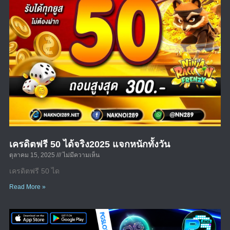
เครดิตฟรี 50 ได้จริง2025 แจกหนักทั้งวัน
ตุลาคม 15, 2025
ไม่มีความเห็น
เครดิตฟรี 50 ได
Read More »