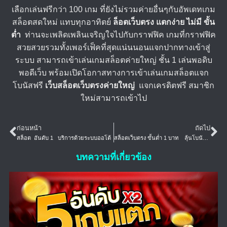
เลือกเล่นฟรีกว่า 100 เกม ที่ยังไม่รวมค่ายอื่นๆกับอัพเดทเกม
สล็อตสดใหม่ แทบทุกอาทิตย์
ล็อตเว็บตรง แตกง่าย ไม่มี ขั้น
ต่ำ
ท่านจะเพลิดเพลินเจริญใจไปกับกราฟฟิค เกมที่กราฟฟิค
สวยสวยรวมทั้งเพอร์เฟ็คที่สุดแน่นนอนแจกปากทางเข้าสู่
ระบบ สามารถเข้าเล่นเกมสล็อตค่ายใหญ่ ชั้น 1 เล่นพอดิบ
พอดีเว็บ พร้อมเปิดโอกาสทางการเข้าเล่นเกมสล็อตแจก
โบนัสฟรี
เว็บสล็อตเว็บตรงค่ายใหญ่
แจกเครดิตฟรี สมาชิก
ใหม่สามารถเข้าไป
ก่อนหน้า
ถัดไป
สล็อต อันดับ 1 บริการด้วยระบบออโต้
สล็อตเว็บตรง ขั้นต่ำ 1 บาท ลุ้นโบนัสเรียลไทม์
บทความที่เกี่ยวข้อง