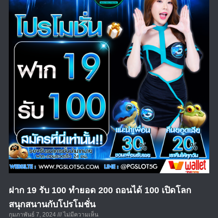
ฝาก 19 รับ 100 ทำยอด 200 ถอนได้ 100 เปิดโลก
สนุกสนานกับโปรโมชั่น
กุมภาพันธ์ 7, 2024
ไม่มีความเห็น