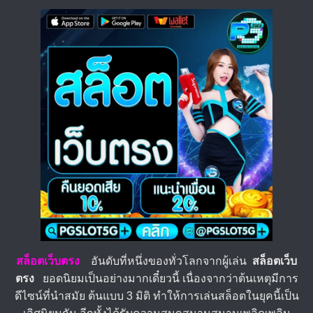
สล็อตเว็บตรง
อันดับที่หนึ่งของทั่วโลกจากผู้เล่น
สล็อตเว็บ
ตรง
ยอดนิยมเป็นอย่างมากเดี๋ยวนี้ เนื่องจากว่าต้นเหตุมีการ
ดีไซน์ที่นำสมัย ต้นแบบ 3 มิติ ทำให้การเล่นสล็อตในยุคนี้เป็น