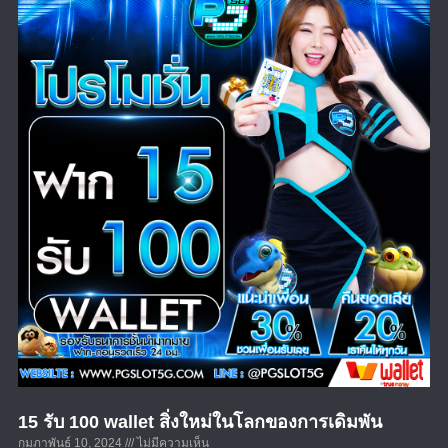
15 รับ 100 wallet สิ่งใหม่ในโลกของการเดิมพัน
กุมภาพันธ์ 10, 2024
ไม่มีความเห็น