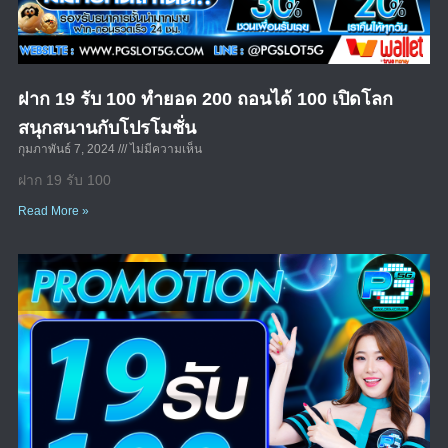
ฝาก 19 รับ 100 ทำยอด 200 ถอนได้ 100 เปิดโลก
สนุกสนานกับโปรโมชั่น
กุมภาพันธ์ 7, 2024
ไม่มีความเห็น
ฝาก 19 รับ 100
Read More »