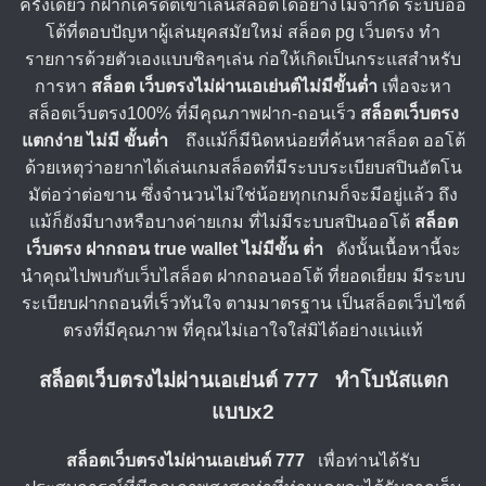
ครั้งเดียว ก็ฝากเครดิตเข้าเล่นสล็อตได้อย่างไม่จำกัด ระบบออ
โต้ที่ตอบปัญหาผู้เล่นยุคสมัยใหม่ สล็อต pg เว็บตรง ทำ
รายการด้วยตัวเองแบบชิลๆเล่น ก่อให้เกิดเป็นกระแสสำหรับ
การหา
สล็อต เว็บตรงไม่ผ่านเอเย่นต์ไม่มีขั้นต่ำ
เพื่อจะหา
สล็อตเว็บตรง100% ที่มีคุณภาพฝาก-ถอนเร็ว
สล็อตเว็บตรง
แตกง่าย ไม่มี ขั้นต่ำ
ถึงแม้ก็มีนิดหน่อยที่ค้นหาสล็อต ออโต้
ด้วยเหตุว่าอยากได้เล่นเกมสล็อตที่มีระบบระเบียบสปินอัตโน
มัต่อว่าต่อขาน ซึ่งจำนวนไม่ใช่น้อยทุกเกมก็จะมีอยู่แล้ว ถึง
แม้ก็ยังมีบางหรือบางค่ายเกม ที่ไม่มีระบบสปินออโต้
สล็อต
เว็บตรง ฝากถอน true wallet ไม่มีขั้น ต่ํา
ดังนั้นเนื้อหานี้จะ
นำคุณไปพบกับเว็บไสล็อต ฝากถอนออโต้ ที่ยอดเยี่ยม มีระบบ
ระเบียบฝากถอนที่เร็วทันใจ ตามมาตรฐาน เป็นสล็อตเว็บไซต์
ตรงที่มีคุณภาพ ที่คุณไม่เอาใจใส่มิได้อย่างแน่แท้
สล็อตเว็บตรงไม่ผ่านเอเย่นต์ 777 ทำโบนัสแตก
แบบx2
สล็อตเว็บตรงไม่ผ่านเอเย่นต์ 777
เพื่อท่านได้รับ