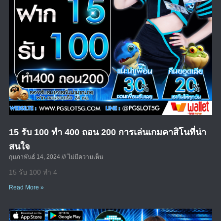
15 รับ 100 ทำ 400 ถอน 200 การเล่นเกมคาสิโนที่น่า
สนใจ
กุมภาพันธ์ 14, 2024
ไม่มีความเห็น
15 รับ 100 ทำ 4
Read More »