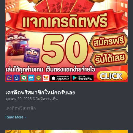
เครดิตฟรีสมาชิกใหม่กดรับเอง
ตุลาคม 20, 2025
ไม่มีความเห็น
เครดิตฟรีสมาชิก
Read More »