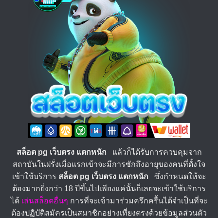
สล็อต pg เว็บตรง แตกหนัก
แล้วก็ได้รับการควบคุมจาก
สถาบันในฝรั่งเมื่อแรกเข้าจะมีการซักถึงอายุของคนที่ตั้งใจ
เข้าใช้บริการ
สล็อต pg เว็บตรง แตกหนัก
ซึ่งกำหนดให้จะ
ต้องมากยิ่งกว่า 18 ปีขึ้นไปเพียงแค่นั้นก็เลยจะเข้าใช้บริการ
ได้
เล่นสล็อตอื่นๆ
การที่จะเข้ามาร่วมครึกครื้นได้จำเป็นที่จะ
ต้องปฏิบัติสมัครเป็นสมาชิกอย่างเที่ยงตรงด้วยข้อมูลส่วนตัว