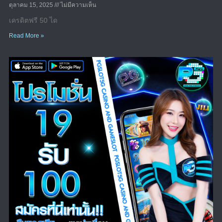
ตุลาคม 15, 2025
ไม่มีความเห็น
เครดิตฟรี 50 ได
Read More »