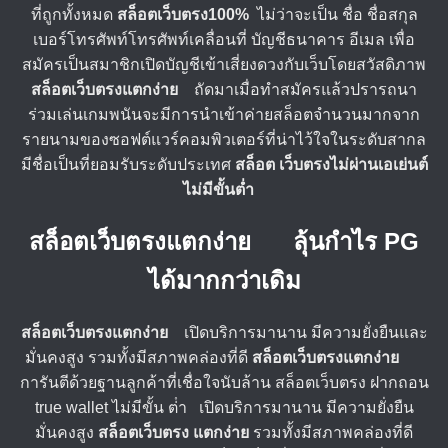
ที่ถูกทั้งหมด
สล็อตเว็บตรง100%
ไม่ว่าจะเป็น ชื่อ ชื่อสกุล
เบอร์โทรศัพท์โทรศัพท์เคลื่อนที่ บัญชีธนาคาร อีเมล เพื่อ
สมัครเป็นสมาชิกเปิดบัญชีเข้าเสี่ยงดวงกับเว็บโดยสวัสดิภาพ
สล็อตเว็บตรงแตกง่าย
ถัดมาเมื่อทำสมัครแล้วปรารถนา
ร่วมเล่นเกมพนันจะมีการนำเข้าค่ายสล็อตจำนวนมากจาก
รายนามของซอฟต์แวร์คอมพิวเตอร์ที่น่าไว้ใจในระดับสากล
มีชื่อเป็นที่ยอมรับระดับประเทศ
สล็อต เว็บตรงไม่ผ่านเอเย่นต์
ไม่มีขั้นต่ำ
สล็อตเว็บตรงแตกง่าย ลุ้นกำไร PG
ได้มากกว่าเดิม
สล็อตเว็บตรงแตกง่าย
เปิดบริการมานาน มีความยั่งยืนและ
มั่นคงสูง รวมทั้งมีสภาพคล่องที่ดี
สล็อตเว็บตรงแตกง่าย
การันตีด้วยฐานลูกค้าที่เชื่อใจนับล้าน สล็อตเว็บตรง ฝากถอน
true wallet ไม่มีขั้น ต่ํา เปิดบริการมานาน มีความยั่งยืน
มั่นคงสูง
สล็อตเว็บตรง แตกง่าย
รวมทั้งมีสภาพคล่องที่ดี