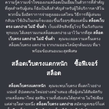
ความรู้ความเข้าใจของเกมสล็อตเป็นเยี่ยมในตัวการที่สำคัญ
ที่สุดสำหรับผู้เล่น ก็ยังเป็นสิ่งสำคัญสำหรับผู้ให้บริการคาสิโน
พวกนั้น ยิ่งอัตราการจ่ายสูงเยอะแค่ไหน วิธีการที่ผู้เล่นจะ
กลับมาใช้เงินในเกมก็จะเยอะขึ้นเรื่อยๆเพียงแค่นั้น
สล็อตเว็บ
ตรง แตกง่าย ไม่มี ขั้นต่ำ
เว็บแท้ลิขสิทธิ์ยุโรป รื้นเริงกับเกม
ทุกแบบ ได้เลยรวมเกมสล็อตแตกง่าย เอาไว้มากที่สุด
สล็อต
เว็บตรง แตกง่าย ไม่มี ขั้นต่ำ
คุณจะเจอความครื้นเครง
สล็อตเว็บตรง แตกง่าย จากเกมออนไลน์ทุกต้นแบบ ที่มา
พร้อมข้อเสนอแนะสุดพิเศษ
สล็อตเว็บตรงแตกหนัก ซื้อฟีเจอร์
สล็อต
สล็อตเว็บตรงแตกหนัก
คุณจะพบเว็บตรง ที่แตกไวอย่าง
แน่แท้ อัปเดตเกมใหม่อย่างสม่ำเสมอ เพื่อผู้เล่นได้สัมผัสกับ
เกมสล็อตมาใหม่ สุดฟิน รวมทั้งยังเล่นได้ทุกค่าย ไม่ใช่เพียง
แค่ค่ายใดค่ายหนึ่ง
สล็อตเว็บตรง แตกง่าย
สมัครยูสเซอร์ก็แค่