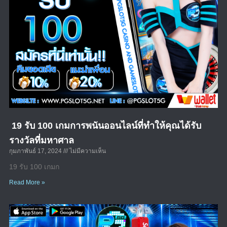
19 รับ 100 เกมการพนันออนไลน์ที่ทำให้คุณได้รับ
รางวัลที่มหาศาล
กุมภาพันธ์ 17, 2024
ไม่มีความเห็น
19 รับ 100 เกมก
Read More »