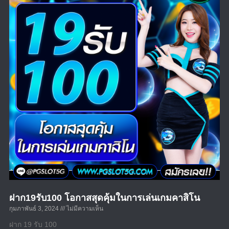
ฝาก19รับ100 โอกาสสุดคุ้มในการเล่นเกมคาสิโน
กุมภาพันธ์ 3, 2024
ไม่มีความเห็น
ฝาก 19 รับ 100