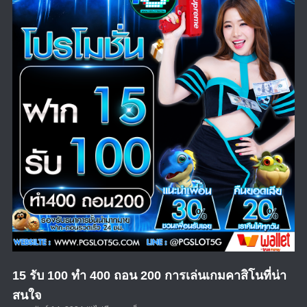
15 รับ 100 ทำ 400 ถอน 200 การเล่นเกมคาสิโนที่น่า
สนใจ