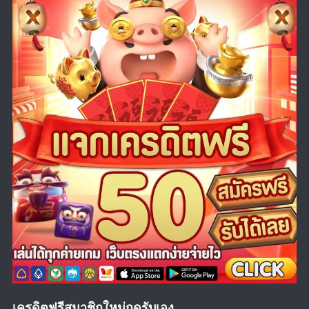
เครดิตฟรีสมาชิกใหม่กดรับเอง