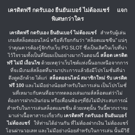
เครดิตฟรี กดรับเอง ยืนยันเบอร์ ไม่ต้องแชร์ แจก
พิเศษกว่าใคร
เครดิตฟรี กดรับเอง ยืนยันเบอร์ ไม่ต้องแชร์
สำหรับผู้เล่น
เกมส์สล็อตออนไลน์ หรือที่เรียกกันว่า “สล็อตแมชชีน” แน่ๆ
ว่าคุณควรต้องรู้จักกับเว็บ PG SLOT ซึ่งเป็นเลิศในเว็บที่น่า
ไว้ใจรวมทั้งเป็นที่นิยมเป็นอย่างมากในตอนนี้
สล็อต เครดิต
ฟรี ไม่มี เงื่อนไข
ด้วยเหตุว่าเว็บไซต์แห่งนี้นอกเหนือจากการ
ที่จะมีเกมส์สล็อตที่นานาประการแล้วยังมีโปรโมชั่นที่น่า
ดึงดูดอีกด้วย ได้แก่
สล็อตออนไลน์ สมาชิกใหม่ รับ เครดิต
ฟรี 100
และไม่มีอย่างน้อยสำหรับในการเล่น เป็นโปรโมชั่
นที่เหมาะกับคนที่อยากทดลองเล่นเกมส์สล็อตแต่ว่าไม่
ต้องการฝากเงินก่อน หรือเพื่อนพ้องๆที่ยังไม่มีประสบการณ์
สำหรับในการเล่นสล็อตแมชชีน ด้วยเหตุนั้น วันนี้พวกเราจะ
มาเล่าเนื้อหาสาระเกี่ยวกับ
เครดิตฟรี กดรับเอง ยืนยันเบอร์
ไม่ต้องแชร์
ให้ท่านได้อ่านกัน ที่ไม่ต้องฝากเงิน ไม่ต้องแชร์
โอนผ่านวอเลท และไม่มีอย่างน้อยสำหรับในการเล่น นั้นมีวิธี