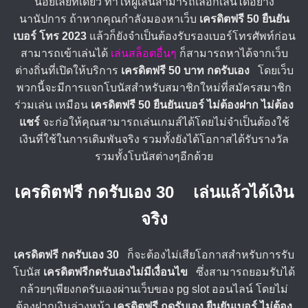
น้อยเลยทีเดียว ทำให้ผู้เล่นสามารถเลือกเล่นได้อย่าง
นานัปการ ถ้าหากคุณกำลังมองหาเว็บ
เครดิตฟรี 50 ยืนยัน
เบอร์ โทร 2023
แล้วก็ยังจำเป็นต้องรับรองเบอร์โทรศัพท์ก่อน
สามารถเข้าเล่นได้
เล่นสล็อตอื่นๆ
ก็สามารถหาได้จากเว็บ
ต่างถิ่นที่เปิดให้บริการ
เครดิตฟรี 50 บาท กดรับเอง
โดยเว็บ
พวกนี้จะมีการแจกโบนัสสำหรับสมาชิกใหม่ที่สมัครสมาชิก
ร่วมเล่น เหมือน
เครดิตฟรี 50 ยืนยันเบอร์ ไม่ต้องฝาก ไม่ต้อง
แชร์
จะก่อให้คุณสามารถเล่นเกมส์ได้โดยไม่จำเป็นต้องใช้
เงินที่ใช้ในการเดิมพันจริง รวมทั้งยังได้โอกาสได้รับรางวัล
รวมทั้งโบนัสต่างๆอีกด้วย
เครดิตฟรี กดรับเอง 30 เล่นแล้วได้เงิน
จริง
เครดิตฟรี กดรับเอง 30
ก็จะต้องไม่เสียโอกาสสำหรับการรับ
โบนัส
เครดิตฟรีกดรับเองไม่มีเงื่อนไข
ซึ่งสามารถยอมรับได้
กล้วยๆเพียงกดรับเองผ่านเว็บของ pg slot ออนไลน์ โดยไม่
ต้องฝากเงินล่วงหน้า
เครดิตฟรี กดรับเอง ยืนยันเบอร์ ไม่ต้อง