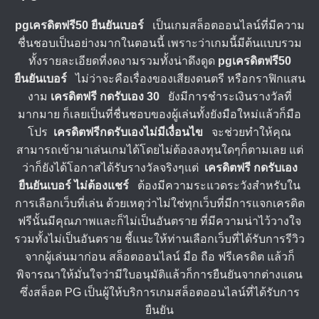
pgเครดิตฟรี50 ยืนยันเบอร์
เป็นเกมสล็อตออนไลน์ที่มีความ
ชื่นชอบเป็นอย่างมากในตอนนี้ เพราะว่าเกมนี้มีต้นแบบรวม
ทั้งรายละเอียดที่งดงามรวมทั้งน่าดึงดูด
pgเครดิตฟรี50
ยืนยันเบอร์
ไม่ว่าจะคือเรื่องของเสียงดนตรี หรือกราฟิกแสน
งาม
เครดิตฟรี กดรับเอง 30
ยังมีการชำระเงินรางวัลที่
มากมาย ก็เลยเป็นที่ชื่นชอบของผู้เล่นทั้งยังมือใหม่แล้วก็มือ
โปร
เครดิตฟรีกดรับเองไม่มีเงื่อนไข
จะช่วยทำให้คุณ
สามารถเข้ามาเล่นเกมได้โดยไม่ต้องลงทุนใดๆก็ตามเลย แต่
ว่าก็ยังได้โอกาสได้รับรางวัลจริงๆแต่
เครดิตฟรี กดรับเอง
ยืนยันเบอร์ ไม่ต้องแชร์
ต้องมีความระแวดระวังสำหรับใน
การเลือกเว็บที่เล่น ด้วยเหตุว่าไม่ใช่ทุกเว็บที่มีการแจกเครดิต
ฟรีนั้นมีคุณภาพและก็ไม่เป็นอันตราย ที่มีความน่าไว้วางใจ
รวมทั้งไม่เป็นอันตราย ชี้แนะให้ท่านเลือกเว็บที่ได้รับการรีวิว
จากผู้เล่นมาก่อน สล็อตออนไลน์ มือ ถือ ฟรีเครดิต แล้วก็
พิจารณาให้มั่นใจว่ามีใบอนุมัติแล้วก็การยืนยันจากต่างแดน
ซึ่งสล็อต PG เป็นผู้ให้บริการเกมสล็อตออนไลน์ที่ได้รับการ
ยืนยัน