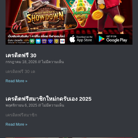
เครดิตฟรี 30
กรกฎาคม 18, 2026
ไม่มีความเห็น
เครดิตฟรี 30 เค
Read More »
เครดิตฟรีสมาชิกใหม่กดรับเอง 2025
พฤศจิกายน 6, 2025
ไม่มีความเห็น
เครดิตฟรีสมาชิก
Read More »