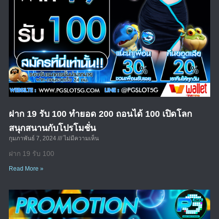
ฝาก 19 รับ 100 ทำยอด 200 ถอนได้ 100 เปิดโลก
สนุกสนานกับโปรโมชั่น
กุมภาพันธ์ 7, 2024
ไม่มีความเห็น
ฝาก 19 รับ 100
Read More »