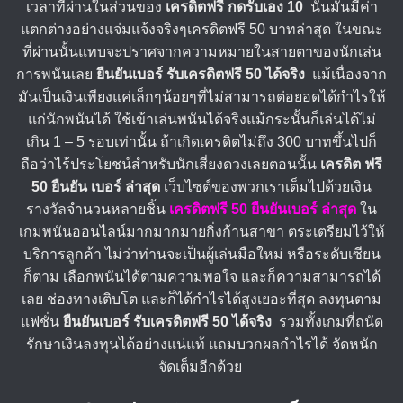
เวลาที่ผ่านในส่วนของ
เครดิตฟรี กดรับเอง 10
นั้นมันมีค่า
แตกต่างอย่างแจ่มแจ้งจริงๆเครดิตฟรี 50 บาทล่าสุด ในขณะ
ที่ผ่านนั้นแทบจะปราศจากความหมายในสายตาของนักเล่น
การพนันเลย
ยืนยันเบอร์ รับเครดิตฟรี 50 ได้จริง
แม้เนื่องจาก
มันเป็นเงินเพียงแค่เล็กๆน้อยๆที่ไม่สามารถต่อยอดได้กำไรให้
แก่นักพนันได้ ใช้เข้าเล่นพนันได้จริงแม้กระนั้นก็เล่นได้ไม่
เกิน 1 – 5 รอบเท่านั้น ถ้าเกิดเครดิตไม่ถึง 300 บาทขึ้นไปก็
ถือว่าไร้ประโยชน์สำหรับนักเสี่ยงดวงเลยตอนนั้น
เครดิต ฟรี
50 ยืนยัน เบอร์ ล่าสุด
เว็บไซต์ของพวกเราเต็มไปด้วยเงิน
รางวัลจำนวนหลายชิ้น
เครดิตฟรี 50 ยืนยันเบอร์ ล่าสุด
ใน
เกมพนันออนไลน์มากมากมายกิ่งก้านสาขา ตระเตรียมไว้ให้
บริการลูกค้า ไม่ว่าท่านจะเป็นผู้เล่นมือใหม่ หรือระดับเซียน
ก็ตาม เลือกพนันได้ตามความพอใจ และก็ความสามารถได้
เลย ช่องทางเติบโต และก็ได้กำไรได้สูงเยอะที่สุด ลงทุนตาม
แฟชั่น
ยืนยันเบอร์ รับเครดิตฟรี 50 ได้จริง
รวมทั้งเกมที่ถนัด
รักษาเงินลงทุนได้อย่างแน่แท้ แถมบวกผลกำไรได้ จัดหนัก
จัดเต็มอีกด้วย