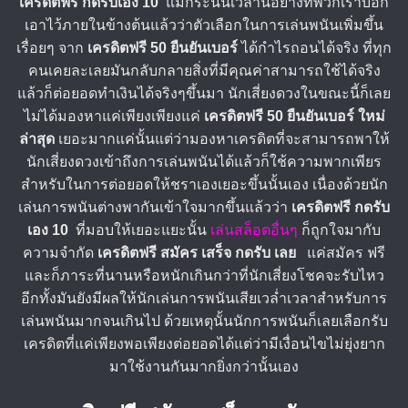
เครดิตฟรี กดรับเอง 10
แม้กระนั้นเวลานี้อย่างที่พวกเราบอก
เอาไว้ภายในข้างต้นแล้วว่าตัวเลือกในการเล่นพนันเพิ่มขึ้น
เรื่อยๆ จาก
เครดิตฟรี 50 ยืนยันเบอร์
ได้กำไรถอนได้จริง ที่ทุก
คนเคยละเลยมันกลับกลายสิ่งที่มีคุณค่าสามารถใช้ได้จริง
แล้วก็ต่อยอดทำเงินได้จริงๆขึ้นมา นักเสี่ยงดวงในขณะนี้ก็เลย
ไม่ได้มองหาแค่เพียงเพียงแค่
เครดิตฟรี 50 ยืนยันเบอร์ ใหม่
ล่าสุด
เยอะมากแค่นั้นแต่ว่ามองหาเครดิตที่จะสามารถพาให้
นักเสี่ยงดวงเข้าถึงการเล่นพนันได้แล้วก็ใช้ความพากเพียร
สำหรับในการต่อยอดให้ชราเองเยอะขึ้นนั้นเอง เนื่องด้วยนัก
เล่นการพนันต่างพากันเข้าใจมากขึ้นแล้วว่า
เครดิตฟรี กดรับ
เอง 10
ที่มอบให้เยอะแยะนั้น
เล่นสล็อตอื่นๆ
ก็ถูกใจมากับ
ความจำกัด
เครดิตฟรี สมัคร เสร็จ กดรับ เลย
แค่สมัคร ฟรี
และก็ภาระที่นานหรือหนักเกินกว่าที่นักเสี่ยงโชคจะรับไหว
อีกทั้งมันยังมีผลให้นักเล่นการพนันเสียเวล่ำเวลาสำหรับการ
เล่นพนันมากจนเกินไป ด้วยเหตุนั้นนักการพนันก็เลยเลือกรับ
เครดิตที่แค่เพียงพอเพียงต่อยอดได้แต่ว่ามีเงื่อนไขไม่ยุ่งยาก
มาใช้งานกันมากยิ่งกว่านั้นเอง