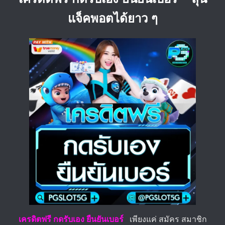
แจ็คพอตได้ยาว ๆ
เครดิตฟรี กดรับเอง ยืนยันเบอร์
เพียงแค่ สมัคร สมาชิก