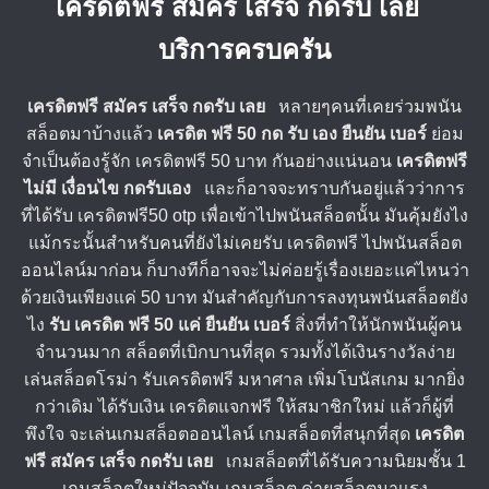
เครดิตฟรี สมัคร เสร็จ กดรับ เลย
บริการครบครัน
เครดิตฟรี สมัคร เสร็จ กดรับ เลย
หลายๆคนที่เคยร่วมพนัน
สล็อตมาบ้างแล้ว
เครดิต ฟรี 50 กด รับ เอง ยืนยัน เบอร์
ย่อม
จำเป็นต้องรู้จัก เครดิตฟรี 50 บาท กันอย่างแน่นอน
เครดิตฟรี
ไม่มี เงื่อนไข กดรับเอง
และก็อาจจะทราบกันอยู่แล้วว่าการ
ที่ได้รับ เครดิตฟรี50 otp เพื่อเข้าไปพนันสล็อตนั้น มันคุ้มยังไง
แม้กระนั้นสำหรับคนที่ยังไม่เคยรับ เครดิตฟรี ไปพนันสล็อต
ออนไลน์มาก่อน ก็บางทีก็อาจจะไม่ค่อยรู้เรื่องเยอะแค่ไหนว่า
ด้วยเงินเพียงแค่ 50 บาท มันสำคัญกับการลงทุนพนันสล็อตยัง
ไง
รับ เครดิต ฟรี 50 แค่ ยืนยัน เบอร์
สิ่งที่ทำให้นักพนันผู้คน
จำนวนมาก สล็อตที่เบิกบานที่สุด รวมทั้งได้เงินรางวัลง่าย
เล่นสล็อตโรม่า รับเครดิตฟรี มหาศาล เพิ่มโบนัสเกม มากยิ่ง
กว่าเดิม ได้รับเงิน เครดิตแจกฟรี ให้สมาชิกใหม่ แล้วก็ผู้ที่
พึงใจ จะเล่นเกมสล็อตออนไลน์ เกมสล็อตที่สนุกที่สุด
เครดิต
ฟรี สมัคร เสร็จ กดรับ เลย
เกมสล็อตที่ได้รับความนิยมชั้น 1
เกมสล็อตใหม่ปัจจุบัน เกมสล็อต ค่ายสล็อตมาเเรง