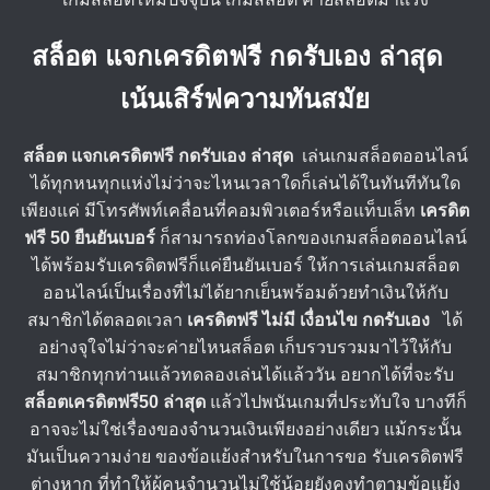
สล็อต แจกเครดิตฟรี กดรับเอง ล่าสุด
เน้นเสิร์ฟความทันสมัย
สล็อต แจกเครดิตฟรี กดรับเอง ล่าสุด
เล่นเกมสล็อตออนไลน์
ได้ทุกหนทุกแห่งไม่ว่าจะไหนเวลาใดก็เล่นได้ในทันทีทันใด
เพียงแค่ มีโทรศัพท์เคลื่อนที่คอมพิวเตอร์หรือแท็บเล็ท
เครดิต
ฟรี 50 ยืนยันเบอร์
ก็สามารถท่องโลกของเกมสล็อตออนไลน์
ได้พร้อมรับเครดิตฟรีก็แค่ยืนยันเบอร์ ให้การเล่นเกมสล็อต
ออนไลน์เป็นเรื่องที่ไม่ได้ยากเย็นพร้อมด้วยทำเงินให้กับ
สมาชิกได้ตลอดเวลา
เครดิตฟรี ไม่มี เงื่อนไข กดรับเอง
ได้
อย่างจุใจไม่ว่าจะค่ายไหนสล็อต เก็บรวบรวมมาไว้ให้กับ
สมาชิกทุกท่านแล้วทดลองเล่นได้แล้ววัน อยากได้ที่จะรับ
สล็อตเครดิตฟรี50 ล่าสุด
แล้วไปพนันเกมที่ประทับใจ บางทีก็
อาจจะไม่ใช่เรื่องของจำนวนเงินเพียงอย่างเดียว แม้กระนั้น
มันเป็นความง่าย ของข้อแย้งสำหรับในการขอ รับเครดิตฟรี
ต่างหาก ที่ทำให้ผู้คนจำนวนไม่ใช้น้อยยังคงทำตามข้อแย้ง