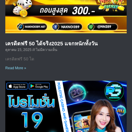
เครดิตฟรี 50 ได้จริง2025 แจกหนักทั้งวัน
ตุลาคม 15, 2025
ไม่มีความเห็น
เครดิตฟรี 50 ได
Read More »