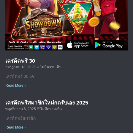
เครดิตฟรี 30
กรกฎาคม 18, 2026
ไม่มีความเห็น
เครดิตฟรี 30 เค
Read More »
เครดิตฟรีสมาชิกใหม่กดรับเอง 2025
พฤศจิกายน 6, 2025
ไม่มีความเห็น
เครดิตฟรีสมาชิก
Read More »