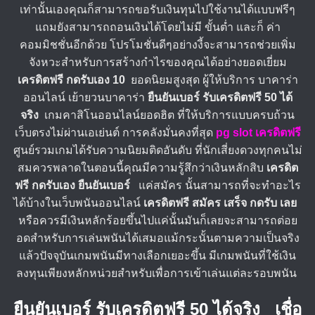
เท่านั้นเองคุณก็สามารถขอรับเงินทุนไปใช้งานได้แบบฟรีๆ
แถมยังสามารถถอนเงินได้โดยไม่มี ขั้นต่ำ และก็ ค่า
คอมมิชชั่นอีกด้วย โปรโมชั่นดีๆอย่างงี้จะสามารถช่วยเพิ่ม
จังหวะสำหรับการสร้างกำไรของคุณได้อย่างยอดเยี่ยม
เครดิตฟรี กดรับเอง 10
ยอดนิยมสูงสุด ผู้ให้บริการ บาคาร่า
ออนไลน์ เย้ายวนบาคาร่า
ยืนยันเบอร์ รับเครดิตฟรี 50 ได้
จริง
เกมคาสิโนออนไลน์ยอดฮิต ที่ให้บริการแบบครบถ้วน
เว็บตรงไม่ผ่านเอเย่นต์ การคลังมั่นคงที่สุด
pg slot เครดิตฟรี
ศูนย์รวมเกมได้รับความนิยมติดอันดับ ที่นักเสี่ยงดวงทุกคนไม่
สมควรพลาดในตอนนี้คุณมีความรู้สึกว่าเงินหลักสิบ
เครดิต
ฟรี กดรับเอง ยืนยันเบอร์
แค่สมัคร นั้นสามารถที่จะทำอะไร
ได้บ้างในเว็บพนันออนไลน์
เครดิตฟรี สมัคร เสร็จ กดรับ เลย
หรือควรมีเงินหลักร้อยขึ้นไปแค่นั้นมันก็เลยจะสามารถต่อย
อดสำหรับการเล่นพนันได้เสมอแม้กระนั้นตามความเป็นจริง
แล้วปัจจุบันเกมพนันมีทางเลือกเยอะขึ้น มีเกมพนันที่ใช้เงิน
ลงทุนเพียงหลักหน่วยสำหรับเพื่อการเข้าเล่นแต่ละรอบพนัน
ยืนยันเบอร์ รับเครดิตฟรี 50 ได้จริง เชื่อ