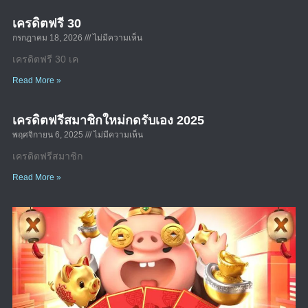
เครดิตฟรี 30
กรกฎาคม 18, 2026
ไม่มีความเห็น
เครดิตฟรี 30 เค
Read More »
เครดิตฟรีสมาชิกใหม่กดรับเอง 2025
พฤศจิกายน 6, 2025
ไม่มีความเห็น
เครดิตฟรีสมาชิก
Read More »