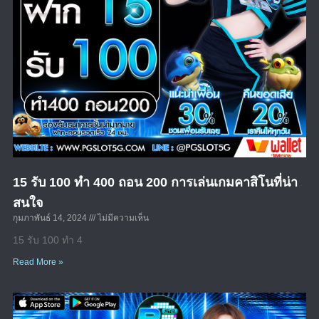
15 รับ 100 ทำ 400 ถอน 200 การเล่นเกมคาสิโนที่น่า
สนใจ
กุมภาพันธ์ 14, 2024
ไม่มีความเห็น
15 รับ 100 ทำ 4
Read More »