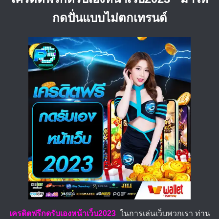
กดปั่นแบบไม่ตกเทรนด์
เครดิตฟรีกดรับเองหน้าเว็บ2023
ในการเล่นเว็บพวกเรา ท่าน