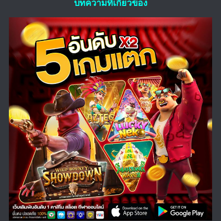
บทความที่เกี่ยวข้อง