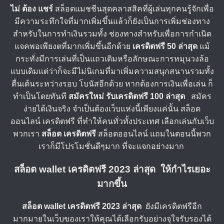
ไม่ ต้อง แชร์
สล็อตแมชชีนสุดคลาสสิคที่ผู้เล่นทุกคนรู้จักเพื่อ
มีความระทึกใจที่มากเพิ่มขึ้นแล้วก็ยังเป็นการเพิ่มช่องทาง
สำหรับในการทำเงินรวมทั้ง ช่องทางสำหรับเพื่อการกำเนิด
แจคพอเพียงตที่มากเพิ่มขึ้นอีกด้วย
เครดิตฟรี 50 ล่าสุด
แม้
กระทั่งมีการเล่นที่เป็นแถวเดิมหรือลักษณะการหมุนวงล้อ
แบบเดิมแต่ว่าก็จะมีไม่นิเกมที่มาเพิ่มความสนุกสนานรวมทั้ง
ตื่นเต้นระหว่างรอบ โบนัสอีกด้วย หากต้องการเงินเพื่อเล่น ก็
ทำเป็นโดยทันที
สมัครใหม่ รับเครดิตฟรี 100 ล่าสุด
สมัคร
ง่ายได้เงินจริง จำเป็นต้องเว็บแห่งนี้เพียงแค่นั้น สล็อต
ออนไลน์ เครดิตฟรี ที่ทำให้คนทั่วทั้งประเทศ เลือกเล่นกับเว็บ
พวกเรา
สล็อต เครดิตฟรี
สล็อตออนไลน์ แถมในตอนนี้พวก
เราก็มีโปรโมชั่นดีๆมาก ที่จะแจกอย่างมาก
สล็อต wallet เครดิตฟรี 2023 ล่าสุด ให้กำไรเยอะ
มากขึ้น
สล็อต wallet เครดิตฟรี 2023 ล่าสุด
ยังมีเครดิตฟรีอีก
มากมายในเว็บของเราให้คุณได้เลือกรับอย่างจุใจรับรองได้