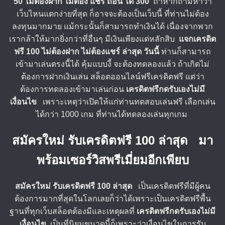
50 ไม่ต้องฝาก ไม่ต้อง แชร์ ถอน ได้ 300
ถ้าหากถามหาว่า
เว็บไหนแตกง่ายที่สุด ก็อาจจะต้องเป็นเว็บนี้ ที่ท่านไม่ต้อง
ลงทุนมากมาย แม้กระนั้นก็สามารถทำเงินได้ เนื่องจากพวก
เรากล้าให้มากยิ่งกว่าที่อื่นๆ มีเงินเพียงแต่หลักสิบ
แจกเครดิต
ฟรี 100 ไม่ต้องฝาก ไม่ต้องแชร์ ล่าสุด วันนี้
ท่านก็สามารถ
เข้ามาเล่นตรงนี้ได้ คุ้มแบบงี้ จะต้องทดลองแล้ว ถ้าเกิดไม่
ต้องการฝากเงินเล่น สล็อตออนไลน์ฟรีเครดิตฟรี แต่ว่า
ต้องการทดลองเข้ามาเล่นก่อน
เครดิตฟรีกดรับเองไม่มี
เงื่อนไข
เพราะเหตุว่าเปิดให้แก่ท่านทดสอบเล่นฟรี เลือกเล่น
ได้กว่า 1000 เกม ที่ท่านได้ทดลองเล่นทุกเกม
สมัครใหม่ รับเครดิตฟรี 100 ล่าสุด มา
พร้อมเซอร์วิสพรีเมี่ยมอีกเพียบ
สมัครใหม่ รับเครดิตฟรี 100 ล่าสุด
เป็นเครดิตฟรีที่มีผู้คน
ต้องการมากที่สุดในโลกเลยก็ว่าได้เพราะเป็นเครดิตฟรีพื้น
ฐานที่ทุกเว็บสล็อตต้องมีและเหตุผลที่
เครดิตฟรีกดรับเองไม่มี
เงื่อนไข
เป็นที่นิยมขนาดนี้ก็เพราะว่าเงื่อนไขในการรับ