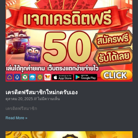
เครดิตฟรีสมาชิกใหม่กดรับเอง
ตุลาคม 20, 2025
ไม่มีความเห็น
เครดิตฟรีสมาชิก
Read More »