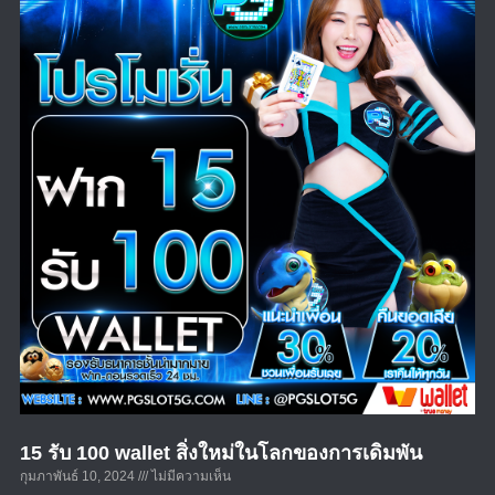
15 รับ 100 wallet สิ่งใหม่ในโลกของการเดิมพัน
กุมภาพันธ์ 10, 2024
ไม่มีความเห็น