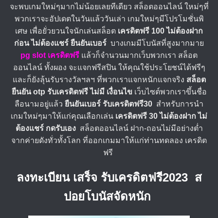
จะพบเกมใหม่ๆมากไม่น้อยเลยทีเดียว สล็อตออนไลน์ ใหม่ๆที่
พวกเราจะอัปเดตในวันแล้ววันเล่า เกมใหม่ๆมีโปรโมชั่นพิ
เศษ เพื่อยั่วยวนใจนักเล่นสล็อต
เครดิตฟรี 100 ไม่ต้องฝาก
ก่อน ไม่ต้องแชร์ ยืนยันเบอร์
บางเกมมีโบนัสที่สูงมากมาย
pg slot เครดิตฟรี
แล้วก็จำนวนมากเว็บพวกเรา สล็อต
ออนไลน์ ทั้งผอง จะแจกฟรีสปิน ให้คุณใช้ประโยชน์ได้ฟรีๆ
และก็ยังลุ้นรับรางวัลฯลฯ ที่พวกเราแจกหนักแจกจริง
สล็อต
ยืนยัน otp รับเครดิตฟรี ไม่มี เงื่อนไข
เว็บไซต์พวกเราขึ้นชื่อ
ลือนามอยู่แล้ว
ยืนยันเบอร์ รับเครดิตฟรี30
สำหรับการนำ
เกมใหม่ๆมาให้แก่คุณเลือกเล่น
เครดิตฟรี 30 ไม่ต้องฝาก ไม่
ต้องแชร์ กดรับเอง
สล็อตออนไลน์ ฝาก-ถอนไม่มีอย่างต่ำ
จากค่ายดังทั่วทั้งโลก ที่ออกเกมมาให้แก่ท่านทดลอง เครดิต
ฟรี
ลงทะเบียน เสร็จ รับเครดิตฟรี2023 ส
ปอยโบนัสจัดหนัก