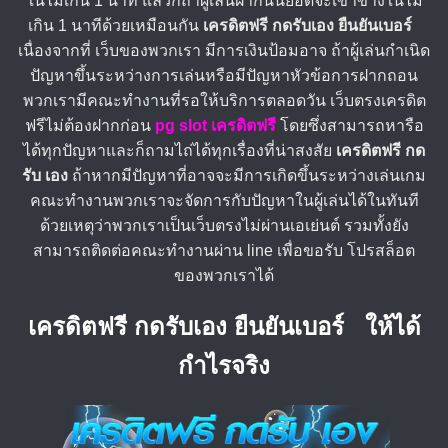
ในไม่เกิน 1 นาที แล้วก็ถ้าผู้เล่นฝากนั้นยอดจะเข้าข้างในไม่
เกิน 1 นาทีด้วยเหมือนกัน
เครดิตฟรี กดรับเอง ยืนยันเบอร์
เนื่องจากที่ เว็บของพวกเรา มีการเงินป้อมอาจ ถ้าผู้เล่นกำเนิด
ปัญหาขึ้นระหว่างการเล่นหรือมีปัญหาหัวข้อการฝากถอน
พวกเรามีคณะทำงานที่รอให้บริการตลอดวัน เว็บตรงเครดิต
ฟรีไม่ต้องฝากก่อน
pg slot เครดิตฟรี
โดยซึ่งสามารถหารือ
ได้ทุกปัญหาและก็ถามไถ่ได้ทุกเรื่องที่น่าสงสัย
เครดิตฟรี กด
รับ เอง
ถ้าหากมีปัญหาที่อาจจะมีการเกิดขึ้นระหว่างเล่นเกม
คณะทำงานพวกเราจะจัดการกับปัญหาในผู้เล่นได้ในทันที
ด้วยเหตุว่าพวกเราเป็นเว็บตรงไม่ผ่านเอเย่นต์ รวมทั้งยัง
สามารถติดต่อคณะทำงานผ่าน line เพื่อขอรับ โปรสล็อต
ของพวกเราได้
เครดิตฟรี กดรับเอง ยืนยันเบอร์ ให้ได้
กำไรจริง