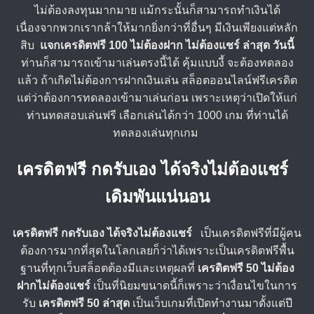
ไม่ต้องลงทุนมากมาย แม้กระนั้นก็สามารถทำเงินได้
เนื่องจากพวกเรากล้าให้มากยิ่งกว่าที่อื่นๆ มีเงินเพียงแต่หลัก
สิบ
แจกเครดิตฟรี 100 ไม่ต้องฝาก ไม่ต้องแชร์ ล่าสุด วันนี้
ท่านก็สามารถเข้ามาเล่นตรงนี้ได้ คุ้มแบบงี้ จะต้องทดลอง
แล้ว ถ้าเกิดไม่ต้องการฝากเงินเล่น สล็อตออนไลน์ฟรีเครดิต
แต่ว่าต้องการทดลองเข้ามาเล่นก่อน เพราะเหตุว่าเปิดให้แก่
ท่านทดสอบเล่นฟรี เลือกเล่นได้กว่า 1000 เกม ที่ท่านได้
ทดลองเล่นทุกเกม
เครดิตฟรี กดรับเอง ได้จริงไม่ต้องแชร์
เดิมพันแน่นอน
เครดิตฟรี กดรับเอง ได้จริงไม่ต้องแชร์
เป็นเครดิตฟรีที่มีผู้คน
ต้องการมากที่สุดในโลกเลยก็ว่าได้เพราะเป็นเครดิตฟรีพื้น
ฐานที่ทุกเว็บสล็อตต้องมีและเหตุผลที่
เครดิตฟรี 50 ไม่ต้อง
ฝากไม่ต้องแชร์
เป็นที่นิยมขนาดนี้ก็เพราะว่าเงื่อนไขในการ
รับ
เครดิตฟรี 50 ล่าสุด
เป็นเว็บเกมที่เปิดทำงานมาตั้งแต่ปี