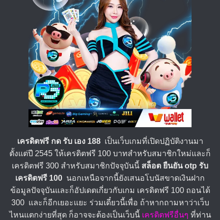
เครดิตฟรี กด รับ เอง 188
เป็นเว็บเกมที่เปิดปฏิบัติงานมา
ตั้งแต่ปี 2545 ให้เครดิตฟรี 100 บาทสำหรับสมาชิกใหม่และก็
เครดิตฟรี 300 สำหรับสมาชิกปัจจุบันนี้
สล็อต ยืนยัน otp รับ
เครดิตฟรี 100
นอกเหนือจากนี้ยังเสนอโบนัสขาดเงินฝาก
ข้อมูลปัจจุบันและก็อัปเดตเกี่ยวกับเกม เครดิตฟรี 100 ถอนได้
300 และก็อีกเยอะแยะ ร่วมเดี๋ยวนี้เพื่อ ถ้าหากถามหาว่าเว็บ
ไหนแตกง่ายที่สุด ก็อาจจะต้องเป็นเว็บนี้
เครดิตฟรีอื่นๆ
ที่ท่าน