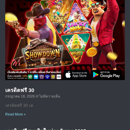
เครดิตฟรี 30
กรกฎาคม 18, 2026
ไม่มีความเห็น
เครดิตฟรี 30 เค
Read More »