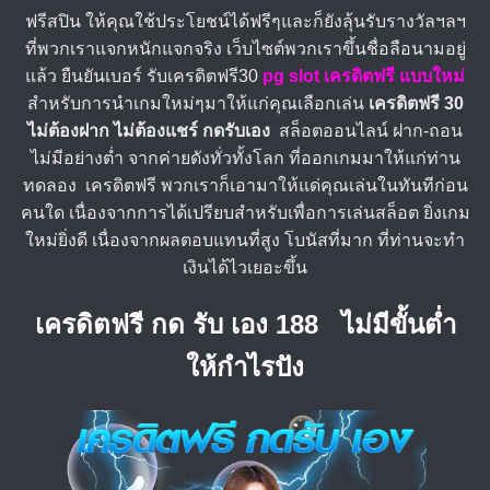
ฟรีสปิน ให้คุณใช้ประโยชน์ได้ฟรีๆและก็ยังลุ้นรับรางวัลฯลฯ
ที่พวกเราแจกหนักแจกจริง เว็บไซต์พวกเราขึ้นชื่อลือนามอยู่
แล้ว ยืนยันเบอร์ รับเครดิตฟรี30
pg slot เครดิตฟรี
แบบใหม่
สำหรับการนำเกมใหม่ๆมาให้แก่คุณเลือกเล่น
เครดิตฟรี 30
ไม่ต้องฝาก ไม่ต้องแชร์ กดรับเอง
สล็อตออนไลน์ ฝาก-ถอน
ไม่มีอย่างต่ำ จากค่ายดังทั่วทั้งโลก ที่ออกเกมมาให้แก่ท่าน
ทดลอง เครดิตฟรี พวกเราก็เอามาให้แด่คุณเล่นในทันทีก่อน
คนใด เนื่องจากการได้เปรียบสำหรับเพื่อการเล่นสล็อต ยิ่งเกม
ใหม่ยิ่งดี เนื่องจากผลตอบแทนที่สูง โบนัสที่มาก ที่ท่านจะทำ
เงินได้ไวเยอะขึ้น
เครดิตฟรี กด รับ เอง 188 ไม่มีขั้นต่ำ
ให้กำไรปัง