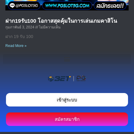
ฝาก19รับ100 โอกาสสุดคุ้มในการเล่นเกมคาสิโน
กุมภาพันธ์ 3, 2024
ไม่มีความเห็น
ฝาก 19 รับ 100
Read More »
เข้าสู่ระบบ
สมัครสมาชิก