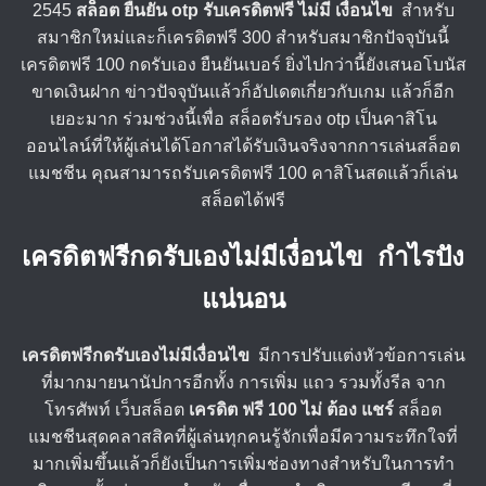
2545
สล็อต ยืนยัน otp รับเครดิตฟรี ไม่มี เงื่อนไข
สำหรับ
สมาชิกใหม่และก็เครดิตฟรี 300 สำหรับสมาชิกปัจจุบันนี้
เครดิตฟรี 100 กดรับเอง ยืนยันเบอร์ ยิ่งไปกว่านี้ยังเสนอโบนัส
ขาดเงินฝาก ข่าวปัจจุบันแล้วก็อัปเดตเกี่ยวกับเกม แล้วก็อีก
เยอะมาก ร่วมช่วงนี้เพื่อ สล็อตรับรอง otp เป็นคาสิโน
ออนไลน์ที่ให้ผู้เล่นได้โอกาสได้รับเงินจริงจากการเล่นสล็อต
แมชชีน คุณสามารถรับเครดิตฟรี 100 คาสิโนสดแล้วก็เล่น
สล็อตได้ฟรี
เครดิตฟรีกดรับเองไม่มีเงื่อนไข กำไรปัง
แน่นอน
เครดิตฟรีกดรับเองไม่มีเงื่อนไข
มีการปรับแต่งหัวข้อการเล่น
ที่มากมายนานัปการอีกทั้ง การเพิ่ม แถว รวมทั้งรีล จาก
โทรศัพท์ เว็บสล็อต
เครดิต ฟรี 100 ไม่ ต้อง แชร์
สล็อต
แมชชีนสุดคลาสสิคที่ผู้เล่นทุกคนรู้จักเพื่อมีความระทึกใจที่
มากเพิ่มขึ้นแล้วก็ยังเป็นการเพิ่มช่องทางสำหรับในการทำ