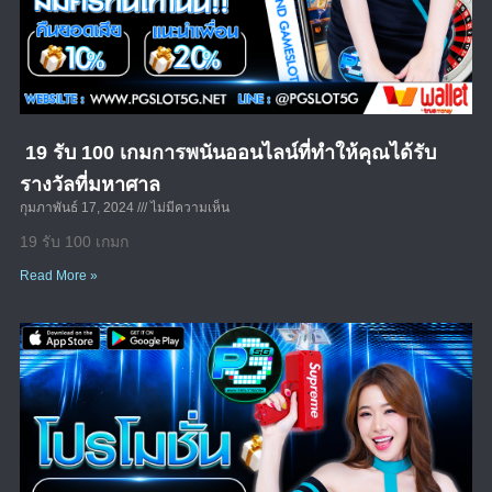
19 รับ 100 เกมการพนันออนไลน์ที่ทำให้คุณได้รับ
รางวัลที่มหาศาล
กุมภาพันธ์ 17, 2024
ไม่มีความเห็น
19 รับ 100 เกมก
Read More »