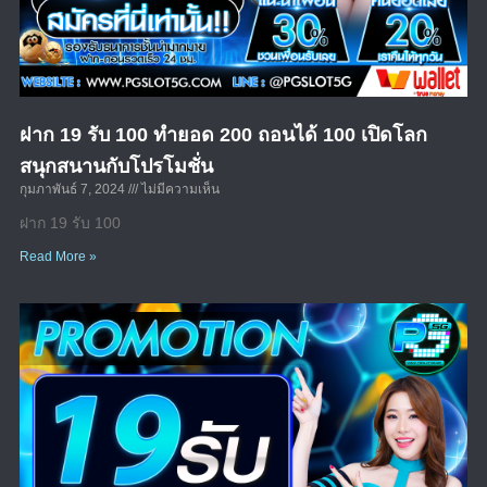
ฝาก 19 รับ 100 ทำยอด 200 ถอนได้ 100 เปิดโลก
สนุกสนานกับโปรโมชั่น
กุมภาพันธ์ 7, 2024
ไม่มีความเห็น
ฝาก 19 รับ 100
Read More »