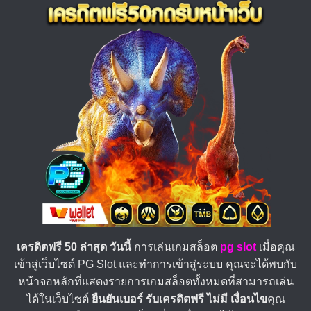
เครดิตฟรี 50 ล่าสุด วันนี้
การเล่นเกมสล็อต
pg slot
เมื่อคุณ
เข้าสู่เว็บไซต์ PG Slot และทำการเข้าสู่ระบบ คุณจะได้พบกับ
หน้าจอหลักที่แสดงรายการเกมสล็อตทั้งหมดที่สามารถเล่น
ได้ในเว็บไซต์
ยืนยันเบอร์ รับเครดิตฟรี ไม่มี เงื่อนไข
คุณ