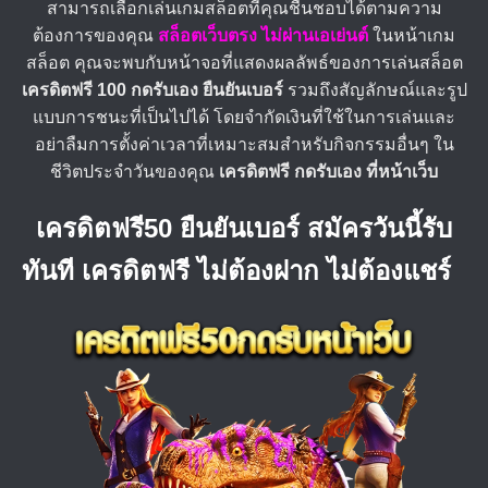
สามารถเลือกเล่นเกมสล็อตที่คุณชื่นชอบได้ตามความ
ต้องการของคุณ
สล็อตเว็บตรง ไม่ผ่านเอเย่นต์
ในหน้าเกม
สล็อต คุณจะพบกับหน้าจอที่แสดงผลลัพธ์ของการเล่นสล็อต
เครดิตฟรี 100 กดรับเอง ยืนยันเบอร์
รวมถึงสัญลักษณ์และรูป
แบบการชนะที่เป็นไปได้ โดยจำกัดเงินที่ใช้ในการเล่นและ
อย่าลืมการตั้งค่าเวลาที่เหมาะสมสำหรับกิจกรรมอื่นๆ ใน
ชีวิตประจำวันของคุณ
เครดิตฟรี กดรับเอง ที่หน้าเว็บ
เครดิตฟรี50 ยืนยันเบอร์ สมัครวันนี้รับ
ทันที เครดิตฟรี ไม่ต้องฝาก ไม่ต้องแชร์