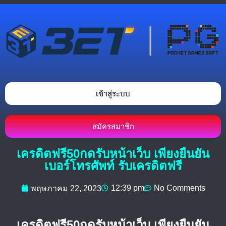
เข้าสู่ระบบ
สมัครสมาชิก
เครดิตฟรี50กดรับหน้าเว็บ เพียงยืนยัน
เบอร์โทรศัพท์ รับเครดิตฟรี
12:39 pm
No Comments
พฤษภาคม 22, 2023
เครดิตฟรี50กดรับหน้าเว็บ เพียงยืนยัน