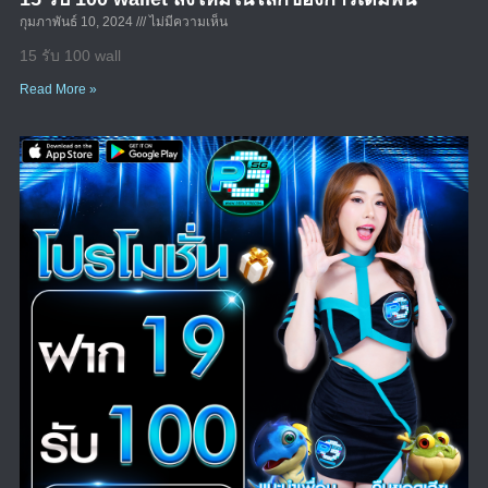
กุมภาพันธ์ 10, 2024
ไม่มีความเห็น
15 รับ 100 wall
Read More »