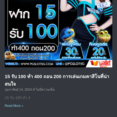
15 รับ 100 ทำ 400 ถอน 200 การเล่นเกมคาสิโนที่น่า
สนใจ
กุมภาพันธ์ 14, 2024
ไม่มีความเห็น
15 รับ 100 ทำ 4
Read More »