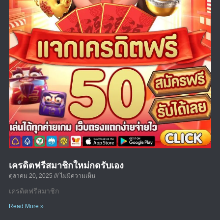
เครดิตฟรีสมาชิกใหม่กดรับเอง
ตุลาคม 20, 2025
ไม่มีความเห็น
เครดิตฟรีสมาชิก
Read More »