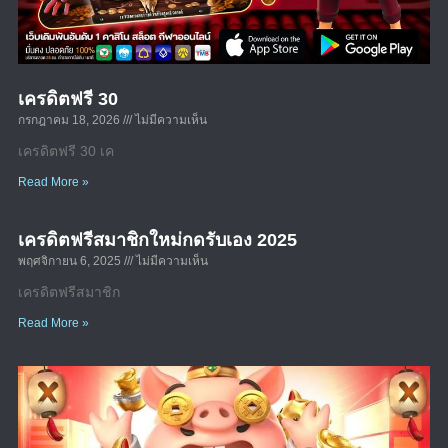
เครดิตฟรี 30
กรกฎาคม 18, 2026
ไม่มีความเห็น
เครดิตฟรี 30 เค
Read More »
เครดิตฟรีสมาชิกใหม่กดรับเอง 2025
พฤศจิกายน 6, 2025
ไม่มีความเห็น
เครดิตฟรีสมาชิก
Read More »