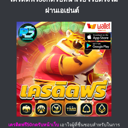
ผ่านเอเย่นต์
เครดิตฟรี50กดรับหน้าเว็บ
เอาใจผู้ที่ชื่นชอบสำหรับในการ