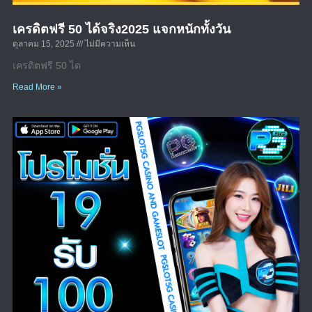
เครดิตฟรี 50 ได้จริง2025 แจกหนักทั้งวัน
ตุลาคม 15, 2025
ไม่มีความเห็น
เครดิตฟรี 50 ได
Read More »