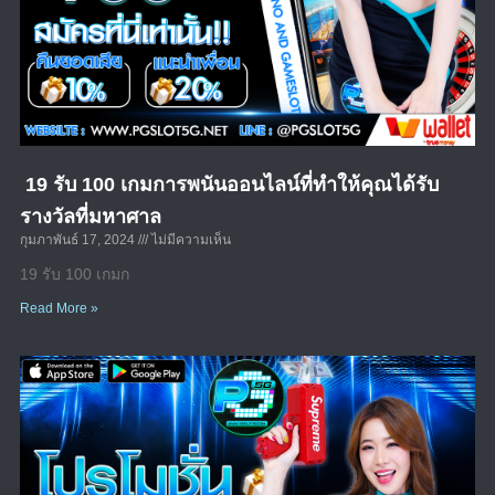
19 รับ 100 เกมการพนันออนไลน์ที่ทำให้คุณได้รับ
รางวัลที่มหาศาล
กุมภาพันธ์ 17, 2024
ไม่มีความเห็น
19 รับ 100 เกมก
Read More »