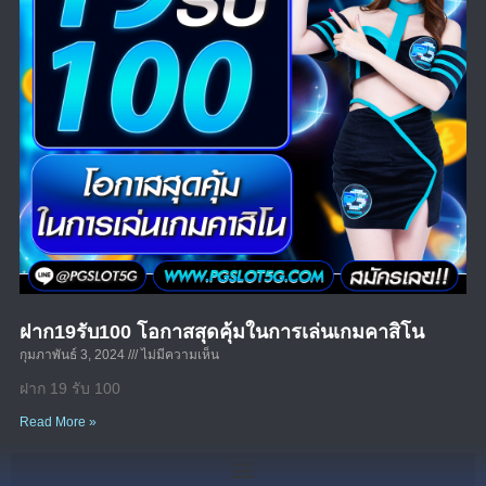
ฝาก19รับ100 โอกาสสุดคุ้มในการเล่นเกมคาสิโน
กุมภาพันธ์ 3, 2024
ไม่มีความเห็น
ฝาก 19 รับ 100
Read More »