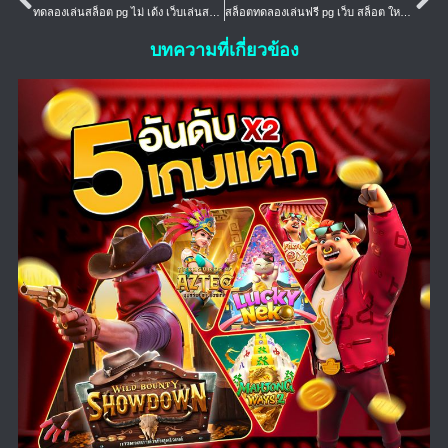
ทดลองเล่นสล็อต pg ไม่ เด้ง เว็บเล่นสล็อตทุกค่าย
สล็อตทดลองเล่นฟรี pg เว็บ สล็อต ใหม่ ล่าสุด
บทความที่เกี่ยวข้อง