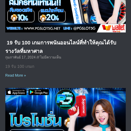
19 รับ 100 เกมการพนันออนไลน์ที่ทำให้คุณได้รับ
รางวัลที่มหาศาล
กุมภาพันธ์ 17, 2024
ไม่มีความเห็น
19 รับ 100 เกมก
Read More »