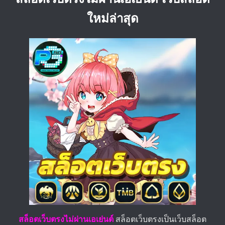
ใหม่ล่าสุด
สล็อตเว็บตรงไม่ผ่านเอเย่นต์
สล็อตเว็บตรงเป็นเว็บสล็อต