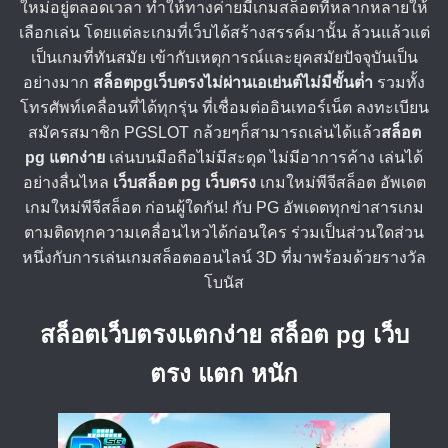
ใหม่อยู่ตลอดเวลา ทำให้ทางค่ายมีเกมสล็อตที่หลากหลายให้
เลือกเล่น โดยแต่ละเกมที่เว็บได้สร้างสรรค์มานั้น ล้วนแล้วแต่
เป็นเกมที่ทันสมัย เข้ากับเหตุการณ์และยุคสมัยปัจจุบันเป็น
อย่างมาก
สล็อตpgเว็บตรงไม่ผ่านเอเย่นต์ไม่มีขั้นต่ํา
รวมทั้ง
โทรศัพท์เคลื่อนที่ได้ทุกรุ่น ที่เชื่อมต่ออินเทอร์เน็ต ลงทะเบียน
สมัครสมาชิก PGSLOT กล้วยๆก็สามารถเล่นได้แล้ว
สล็อต
pg แตกง่าย
เล่นบนมือถือไม่มีสะดุด ไม่มีอาการค้าง เล่นได้
อย่างลื่นไหล
เว็บสล็อต pg เว็บตรง
เกมใหม่พีจีสล็อต อัพเดต
เกมใหม่พีจีสล็อต ก่อนผู้ใดกัน! กับ PG อัพเดตทุกข่าสารเกม
ตามติดทุกความเคลื่อนไหวได้ก่อนใคร ร่วมเป็นส่วนใดส่วน
หนึ่งกับการเล่นเกมสล็อตออนไลน์ 3D ที่มาพร้อมด้วยรางวัล
โบนัส
สล็อตเว็บตรงแตกง่าย สล็อต pg เว็บ
ตรง แตก หนัก