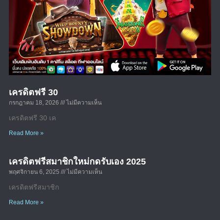
เครดิตฟรี 30
กรกฎาคม 18, 2026
ไม่มีความเห็น
เครดิตฟรี 30 เค
Read More »
เครดิตฟรีสมาชิกใหม่กดรับเอง 2025
พฤศจิกายน 6, 2025
ไม่มีความเห็น
เครดิตฟรีสมาชิก
Read More »