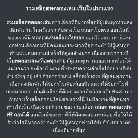
รวมสล็อตทดลองเล่น เว็บใหม่มาแรง
รวมสล็อตทดลองเล่น
การเลือกที่ดีมากที่สุดที่ผู้เล่นทุกท่านลง
เดิมพัน กัน ในครั้งแรก กับทางเว็บ สล็อตเว็บตรง ออนไลน์
ของเราที่นี่
ทดลองเล่นสล็อตเว็บนอก
บอกได้เลยว่าหาผู้เล่น
ทุกท่านเลือกเกมที่มีคนเล่นเยอะมากที่สุด จะทำให้ผู้เล่นทุก
ท่านประสบความสำเร็จได้สูงอย่างมาก เนื่องจากว่าการที่
เว็บทดลองเล่นสล็อตทุกค่าย
มีผู้เล่นทุกท่านเยอะมากที่สุดได้
แน่นอนว่า จะต้องเป็นเกมที่ประสบความสำเร็จได้อย่างเรียบ
ง่ายจริงๆ อยู่แล้ว
ถ้าหากว่าเกม สล็อตเว็บตรง ที่ผู้เล่นทุกท่าน
เลือกลงเดิมพัน ได้รับกำไรเพียงน้อยนิดแต่ว่าได้รับกำไรที่
บ่อยมากกว่า เป็นตัวเลือกที่ดีอย่างมากที่หน้าลงเดิมพันเข้ามา
กับทางเว็บสล็อตออนไลน์ของเราที่นี่ ในห้องเกมที่ผู้เล่นทุก
ท่านได้เห็น เนื่องจากว่าเกมของ เว็บสล็อต
สล็อต ทดลองเล่น
ฟรี ถอนได้
ออนไลน์ของเราที่นี่ที่มีผลตอบแทนน้อยเพื่อให้ได้
รับกำไรที่มากกว่า จะทำให้ผู้เล่นทุกท่านได้รับกำไรอย่างต่อ
เนื่องดีมากที่สุด