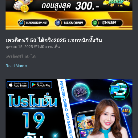
เครดิตฟรี 50 ได้จริง2025 แจกหนักทั้งวัน
ตุลาคม 15, 2025
ไม่มีความเห็น
เครดิตฟรี 50 ได
Read More »