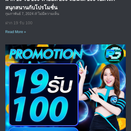
สนุกสนานกับโปรโมชั่น
กุมภาพันธ์ 7, 2024
ไม่มีความเห็น
ฝาก 19 รับ 100
Read More »