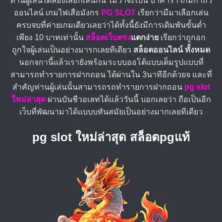
ท่านผู้เล่นได้ลองเลือกเล่นกัน ไม่ว่าจะเป็น บาคาร่า เกมกำถั่ว
ออนไลน์ เกมไพ่เสือมังกร
PG SLOT
เรียกว่ามีมาเลือกเล่น
ครบจบที่ค่ายเกมเดียวเลยว่าได้ทั้งนี้ยังมีการเดิมพันขั้นต่ำ
เพียง 10 บาทเท่านั้น
สล็อตเว็บตรง
แตกง่าย
เรียกว่าถูกอก
ถูกใจผู้เล่นเป็นอย่างมารกเลยทีเดียว
สล็อตออนไลน์ ทั้งหมด
นอกจกานี้แล้วเรายังพร้อมระบบออโต้แบบเต็มรูปแบบที่
สามารถทำรายการฝากถอน ได้ผ่านใน 3นาทีอีกด้วยจ และที่
สำคัญท่านผู้เล่นนั้นสามารถรถทำรายการฝากถอน
pg slot
ใหม่ล่าสุด
ผ่านบันชีวอเลทได้แล้ววันนี้ บอกเลยว่า ถือเป็นอีก
เว็บที่พัฒนามาได้แบบบทันสมัยเป็นอย่างมากเลยทีเดียว
pg slot ใหม่ล่าสุด สล็อตpgแท้