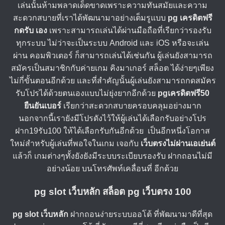
เล่นนั้นห้ามพลาดเด็ดขาดเพราะความทันสมัยและความ
สะดวกสบายที่เราได้พัฒนามาอย่างเต็มรูแบบ
pg เครดิตฟรี
กดรับ เอง
เพราะสามารถเล่นได้ผ่านมือถือที่เรียกว่ารองรับ
ทุกระบบ ไม่ว่าจะเป็นระบบ Android และ iOS หรือจะเล่น
ผ่าน คอมพิวเตอร์ ก็สามารถเล่นได้เช่นกัน ผู้เล่นยังสามารถ
สมัครเป็นสมาชิกกับค่ายเกม คิงมาเกอร์ สล็อต ได้ง่ายๆเพียง
ไม่กี่ขั้นตอนอีกด้วย และที่สำคัญนั้นผู้เล่นยังสามารถกดสมัคร
รับโปรได้ด้วยตนเองแบบไม่ยุ่งยากอีกด้วย
pgเครดิตฟรี50
ยืนยันเบอร์
เรียกว่าสะดวกสบายครอบคลุมอย่างมาก
นอกจากนี้เรายังมีโปรดังไว้ให้ผู้เล่นได้เลือกรับอย่างโปร
ฝาก19รับ100 ให้ได้เลือกรับกันอีกด้วย เป็นอีกหนึ่งโอกาส
ใหม่สำหรับผู้เล่นที่พอใจในเกม เจอกับ
เว็บตรงไม่ผ่านเอเย่นต์
แล้วก็ เกมต่างๆทั้งยังยังมีระบบระเบียบรองรับ ฝากถอนไม่มี
อย่างน้อย บนโทรศัพท์เคลื่อนที่ อีกด้วย
pg slot เว็บหลัก สล็อต pg เว็บตรง 100
pg slot เว็บหลัก
ฝากถอนง่ายระบบออโต้ ที่พัฒนามาดีที่สุด