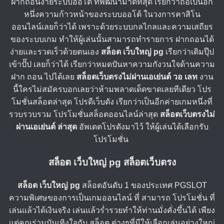
ฝากถอนง่ายระบบออโต้ ที่พัฒนามาดีที่สุด เรียกว่าถือเป็นอีก
หนึ่งความก้าวหน้าของระบบออโต้ ในวงการคาสิโน
ออนไลน์เลยก็ว่าได้ เพราะด้วยระบบกลไกลและความเสถียร
ของระบบเกม ทำให้ผู้เล่นนั้นสามารถทำรายการ ฝากถอนได้
ง่ายและรวดเร็วด้วยตนเอง
สล็อต เว็บใหญ่ pg
เรียกว่าเติมปุ๊ป
เข้าปั๊ป เลยก็ว่าได้ เรียกว่าหมดปันหาความกังวนใจด้านความ
ฝาก ถอน ไปได้เลย
สล็อตเว็บตรงไม่ผ่านเอเย่นต์ วอ เลท
งาน
นี้ใครไม่สมัครบอกเลยว่าห้ามพลาดเด็ดขาดเลยทีเดียว โปร
โมชั่นสล็อตล่าสุด โปรดีเว็บดัง เรียกว่าเป็นอีกค่ายเกมหนึ่งที่
รวบรวบรวม โปรโมชั่นสล็อตออนไลน์ล่าสุด
สล็อตเว็บตรงไม่
ผ่านเอเย่นต์ ล่าสุด
อัพเดตโปรดังมาไว้ ให้ผู้เล่นได้เลือกรับ
โปรโมชั่น
สล็อต เว็บใหญ่ pg สล็อตเว็บตรง
สล็อต เว็บใหญ่ pg
สล็อตอันดับ 1 ของประเทศ PGSLOT
ความพิเศษของการเป็นเกมออนไลน์ ที่ สามารถ โปรโมชั่น ที่
เล่นแล้วได้เงินจริง เล่นแล้วร่ำรวยทำให้ท่านมั่งคั่งขึ้นได้ เพียง
แต่คุณร่วมบันเทิงใจกับ สล็อต ต่างๆที่มีให้เลือกเล่นอย่างใหญ่