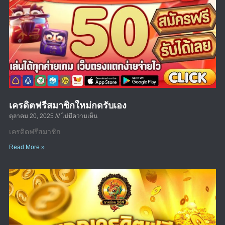
เครดิตฟรีสมาชิกใหม่กดรับเอง
ตุลาคม 20, 2025
ไม่มีความเห็น
เครดิตฟรีสมาชิก
Read More »